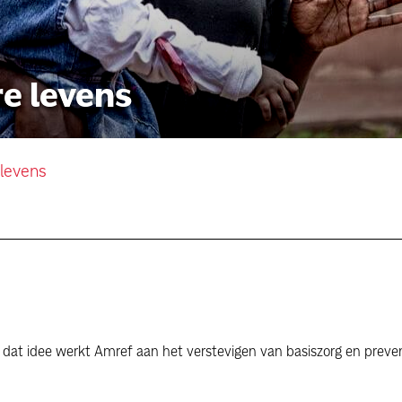
persoonlijke verhalen
re levens
voor bedrijven
contact
 levens
pers
dat idee werkt Amref aan het verstevigen van basiszorg en preven