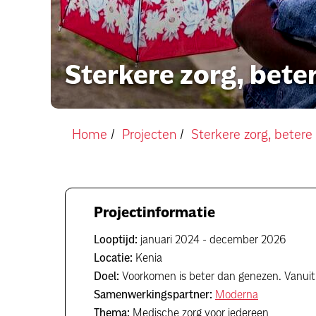
Sterkere zorg, bete
Home
Projecten
Sterkere zorg, betere
Projectinformatie
Looptijd:
januari 2024 - december 2026
Locatie:
Kenia
Doel:
Voorkomen is beter dan genezen. Vanuit 
Samenwerkingspartner:
Moderna
Thema:
Medische zorg voor iedereen