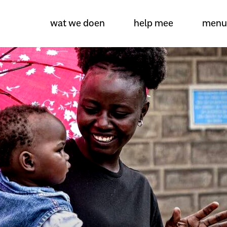
wat we doen
help mee
menu
over amref health africa
wat we doen
projecten
help mee
actueel
dossiers