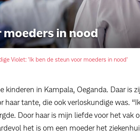
persoonlijke verhalen
r moeders in nood
voor bedrijven
contact
ige Violet: 'Ik ben de steun voor moeders in nood'
pers
 kinderen in Kampala, Oeganda. Daar is zi
or haar tante, die ook verloskundige was. 
gde. Door haar is mijn liefde voor het vak on
rdevol het is om een moeder het ziekenhuis