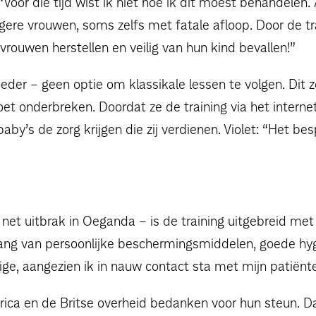
“Voor die tijd wist ik niet hoe ik dit moest behandelen.
ngere vrouwen, soms zelfs met fatale afloop. Door de t
vrouwen herstellen en veilig van hun kind bevallen!”
der – geen optie om klassikale lessen te volgen. Dit z
et onderbreken. Doordat ze de training via het internet
by’s de zorg krijgen die zij verdienen. Violet: “Het bes
s net uitbrak in Oeganda – is de training uitgebreid me
lang van persoonlijke beschermingsmiddelen, goede hyg
ige, aangezien ik in nauw contact sta met mijn patiënten
Africa en de Britse overheid bedanken voor hun steun. 