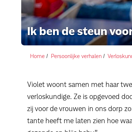
Ik ben de steun voo
Home
Persoonlijke verhalen
Verloskund
Violet woont samen met haar twee
verloskundige. Ze is opgevoed do
zij voor de vrouwen in ons dorp zor
tante heeft me laten zien hoe waa