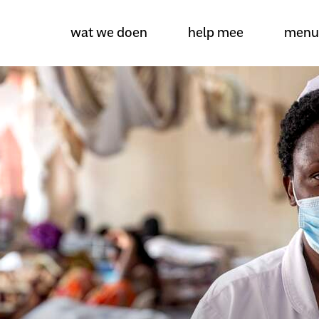
wat we doen
help mee
menu
over amref health africa
wat we doen
projecten
help mee
actueel
dossiers