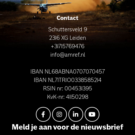
Contact
Schuttersveld 9
2316 XG Leiden
+31715769476
info@amref.nl
IBAN NL68ABNA0707070457
IBAN NL71TRIO0338585214
RSIN nr: 004531395
KvK-nr: 41150298
Meld je aan voor de nieuwsbrief