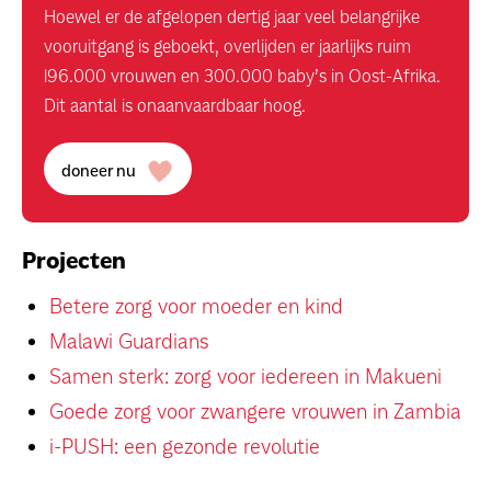
Hoewel er de afgelopen dertig jaar veel belangrijke
vooruitgang is geboekt, overlijden er jaarlijks ruim
196.000 vrouwen en 300.000 baby’s in Oost-Afrika.
Dit aantal is onaanvaardbaar hoog.
doneer nu
Projecten
Betere zorg voor moeder en kind
Malawi Guardians
Samen sterk: zorg voor iedereen in Makueni
Goede zorg voor zwangere vrouwen in Zambia
i-PUSH: een gezonde revolutie