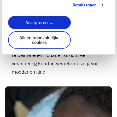
onverwachte kosten aanlopen.
Details tonen
Zorgen dat meisjes en vrouwen gebruik
kunnen maken van anticonceptie zodat ze zelf
Accepteren →
kunnen bepalen of en hoeveel kinderen ze
Alleen noodzakelijke
willen.
cookies
In gesprek blijven met de overheid, om beleid
te beïnvloeden zodat er structureel
verandering komt in verbeterde zorg voor
moeder en kind.