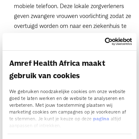
mobiele telefoon. Deze lokale zorgverleners
geven zwangere vrouwen voorlichting zodat ze
overtuigd worden om naar een ziekenhuis te
gaan voor goede medische zorg.
Daarnaast houden ze de gezondheid
van baby's in de gaten door middel van
Amref Health Africa maakt
huisbezoeken.
gebruik van cookies
Verbeteren van voorzieningen in ziekenhuizen
zodat de zorg van goede kwaliteit is.
We gebruiken noodzakelijke cookies om onze website
Voorlichting geven aan meisjes en vrouwen
goed te laten werken en de website te analyseren en
over het belang van zorg bij de bevalling en
verbeteren. Met jouw toestemming plaatsen wij
marketing cookies om campagnes op je voorkeuren af
controles voor- en achteraf.
te stemmen. Je kunt je keuze op deze
pagina
altijd
Zorgen dat moeders een
zorgverzekering
aanpassen of intrekken.
afsluiten zodat ze niet meer tegen