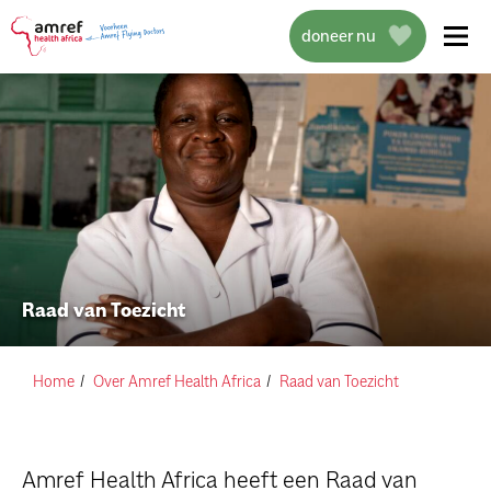
doneer nu
over amref health africa
wat we doen
Raad van Toezicht
projecten
help mee
Home
Over Amref Health Africa
Raad van Toezicht
actueel
Amref Health Africa heeft een Raad van