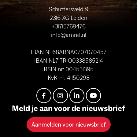
Schuttersveld 9
2316 XG Leiden
+31715769476
info@amref.nl
IBAN NL68ABNA0707070457
IBAN NL71TRIO0338585214
RSIN nr: 004531395
KvK-nr: 41150298
Meld je aan voor de nieuwsbrief
Aanmelden voor nieuwsbrief