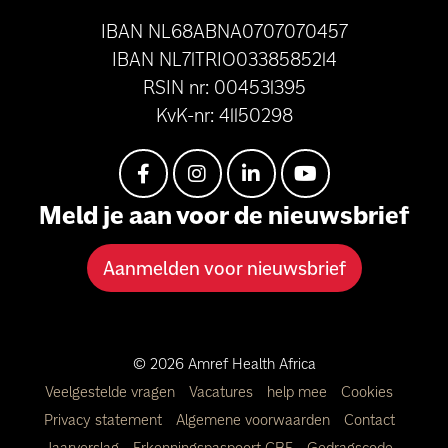
IBAN NL68ABNA0707070457
IBAN NL71TRIO0338585214
RSIN nr: 004531395
KvK-nr: 41150298
Meld je aan voor de nieuwsbrief
Aanmelden voor nieuwsbrief
© 2026 Amref Health Africa
Veelgestelde vragen
Vacatures
help mee
Cookies
Privacy statement
Algemene voorwaarden
Contact
Jaarverslag
Erkenningspaspoort CBF
Gedragscode