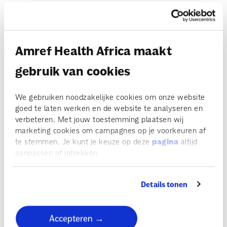
Hartsvriendinnen Kevina en Vivian, beiden 17, delen veel: ze
gaan samen naar school, studeren graag in elkaars
gezelschap en ze weten beiden hoe rot het is om te
Amref Health Africa maakt
menstrueren als je geen schoon water of maandverband
gebruik van cookies
hebt. "Vroeger bleef ik thuis als ik menstrueerde. Ik was
heel bang dat het bloed zou doorlekken, dat iedereen het
We gebruiken noodzakelijke cookies om onze website
zou zien.”
goed te laten werken en de website te analyseren en
verbeteren. Met jouw toestemming plaatsen wij
Lees meer
marketing cookies om campagnes op je voorkeuren af
te stemmen. Je kunt je keuze op deze
pagina
altijd
aanpassen of intrekken.
Details tonen
Accepteren →