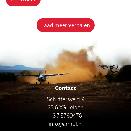
Laad meer verhalen
Contact
Schuttersveld 9
2316 XG Leiden
+31715769476
info@amref.nl