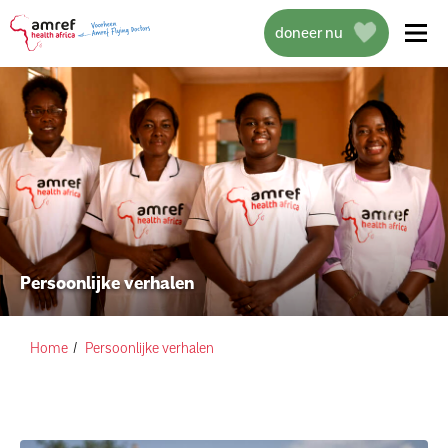
doneer nu
over amref health africa
wat we doen
Persoonlijke verhalen
projecten
help mee
Home
Persoonlijke verhalen
actueel