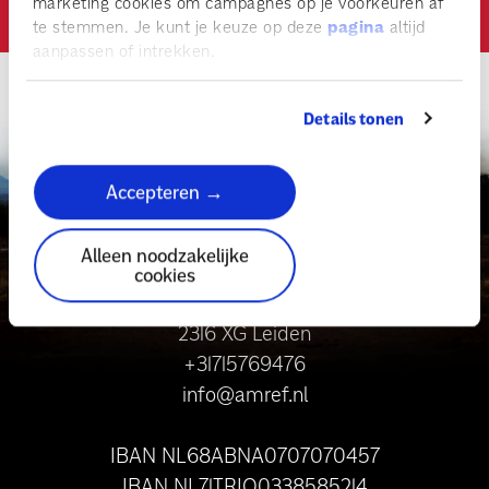
marketing cookies om campagnes op je voorkeuren af
te stemmen. Je kunt je keuze op deze
pagina
altijd
aanpassen of intrekken.
Details tonen
Accepteren →
Alleen noodzakelijke
Contact
cookies
Schuttersveld 9
2316 XG Leiden
+31715769476
info@amref.nl
IBAN NL68ABNA0707070457
IBAN NL71TRIO0338585214