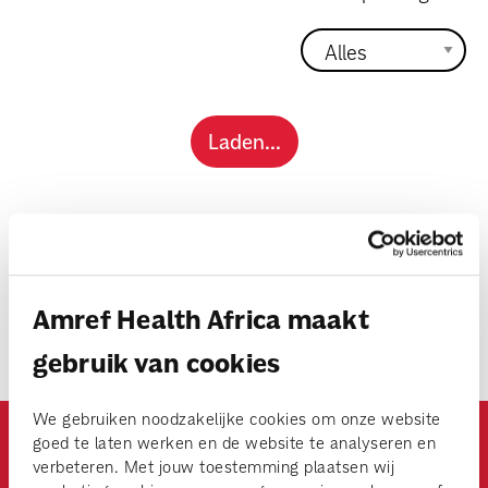
dossiers
persoonlijke verhalen
voor bedrijven
Laden...
contact
Meld je aan voor de nieuwsbrief
pers
Dankzij de steun van onze donateurs bereiken we veel.
Schrijf je hieronder in voor de nieuwsbrief om te lezen
Amref Health Africa maakt
over onze projecten en om te genieten van
gebruik van cookies
persoonlijke verhalen en foto’s.
We gebruiken noodzakelijke cookies om onze website
goed te laten werken en de website te analyseren en
verbeteren. Met jouw toestemming plaatsen wij
Aanmelden voor nieuwsbrief