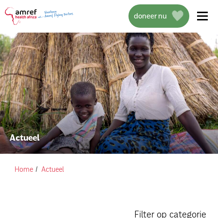
doneer nu
over amref health africa
wat we doen
Actueel
projecten
help mee
Home
Actueel
actueel
Filter op categorie