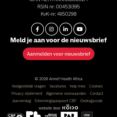
RSIN nr: 004531395
KvK-nr: 41150298
Meld je aan voor de nieuwsbrief
Aanmelden voor nieuwsbrief
© 2026 Amref Health Africa
Veelgestelde vragen
Vacatures
help mee
Cookies
Privacy statement
Algemene voorwaarden
Contact
Jaarverslag
Erkenningspaspoort CBF
Gedragscode
website door