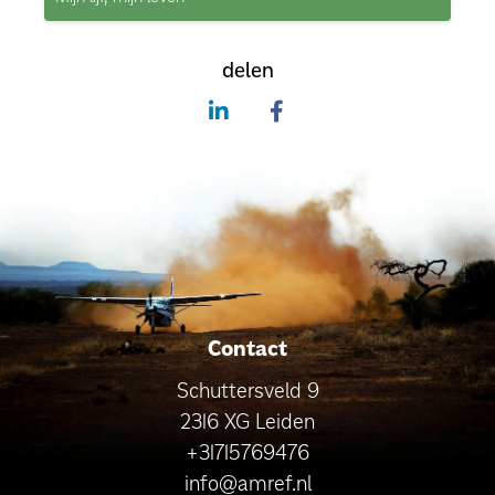
delen
Contact
Schuttersveld 9
2316 XG Leiden
+31715769476
info@amref.nl