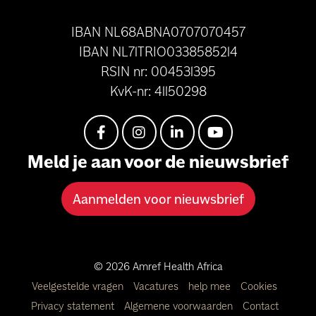
IBAN NL68ABNA0707070457
IBAN NL71TRIO0338585214
RSIN nr: 004531395
KvK-nr: 41150298
Meld je aan voor de nieuwsbrief
Aanmelden voor nieuwsbrief
© 2026 Amref Health Africa
Veelgestelde vragen
Vacatures
help mee
Cookies
Privacy statement
Algemene voorwaarden
Contact