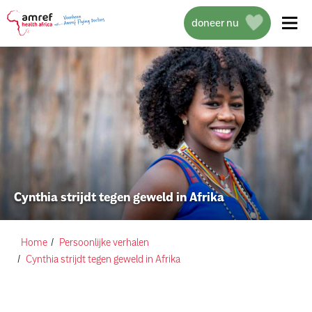
doneer nu
over amref health africa
wat we doen
Cynthia strijdt tegen geweld in Afrika
projecten
help mee
Home
Persoonlijke verhalen
Cynthia strijdt tegen geweld in Afrika
actueel