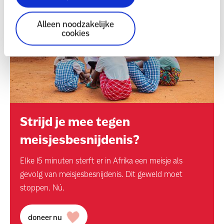
Alleen noodzakelijke
cookies
Strijd je mee tegen
meisjesbesnijdenis?
Elke 15 minuten sterft er in Afrika een meisje als
gevolg van meisjesbesnijdenis. Dit geweld moet
stoppen. Nú.
doneer nu