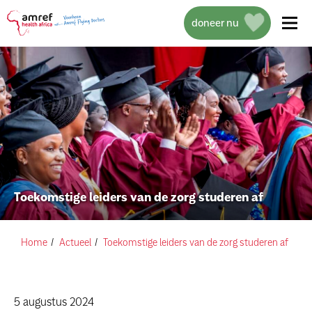
doneer nu
over amref health africa
wat we doen
Toekomstige leiders van de zorg studeren af
projecten
help mee
Home
Actueel
Toekomstige leiders van de zorg studeren af
actueel
5 augustus 2024