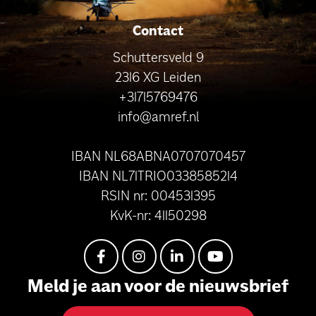
Contact
Schuttersveld 9
2316 XG Leiden
+31715769476
info@amref.nl
IBAN NL68ABNA0707070457
IBAN NL71TRIO0338585214
RSIN nr: 004531395
KvK-nr: 41150298
Meld je aan voor de nieuwsbrief