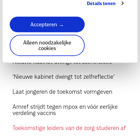
Uit de schaduw stappen is onmogelijk
Details tonen
geworden
Accepteren →
'Straks kunnen we op eigen kracht verder'
Humberto Tan brengt fotomagazine 'MIJN'
Alleen noodzakelijke
KENIA uit
cookies
Nieuwe kabinet dwingt tot zelfreflectie
'Nieuwe kabinet dwingt tot zelfreflectie'
Laat jongeren de toekomst vormgeven
Amref strijdt tegen mpox en vóór eerlijke
verdeling vaccins
Toekomstige leiders van de zorg studeren af