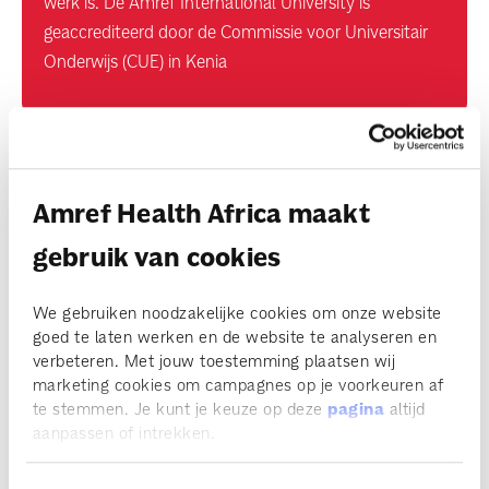
werk is. De Amref International University is
geaccrediteerd door de Commissie voor Universitair
Onderwijs (CUE) in Kenia
2024
Amref Health Africa maakt
Noodsituatie Kenia: "Een van mijn buren
verloor acht familieleden"
gebruik van cookies
‘De vooruitgang die we boekten is blijvend,
We gebruiken noodzakelijke cookies om onze website
dat weet ik zeker'
goed te laten werken en de website te analyseren en
verbeteren. Met jouw toestemming plaatsen wij
Pappen en nathouden is geen optie meer
marketing cookies om campagnes op je voorkeuren af
te stemmen. Je kunt je keuze op deze
pagina
altijd
Bezuinigen op ontwikkelingssamenwerking
aanpassen of intrekken.
schaadt ons allemaal