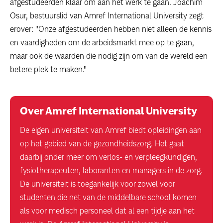
afgestudeerden klaar om aan het werk te gaan. Joachim
Osur, bestuurslid van Amref International University zegt
erover: "Onze afgestudeerden hebben niet alleen de kennis
en vaardigheden om de arbeidsmarkt mee op te gaan,
maar ook de waarden die nodig zijn om van de wereld een
betere plek te maken."
Over Amref International University
De eigen universiteit van Amref biedt opleidingen aan
op het gebied van de gezondheidszorg. Het gaat
daarbij onder meer om verlos- en verpleegkundigen,
fysiotherapeuten, laboranten en managers in de zorg.
De universiteit is toegankelijk voor zowel voor
studenten die net van de middelbare school komen
als voor medisch personeel dat al een tijdje aan het