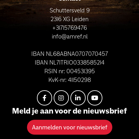
Schuttersveld 9
2316 XG Leiden
+31715769476
info@amref.nl
IBAN NL68ABNA0707070457
IBAN NL71TRIO0338585214
RSIN nr: 004531395
KvK-nr: 41150298
Meld je aan voor de nieuwsbrief
Aanmelden voor nieuwsbrief