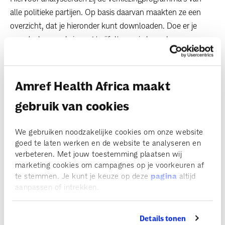
alle politieke partijen. Op basis daarvan maakten ze een
overzicht, dat je hieronder kunt downloaden. Doe er je
voordeel mee, als je nog twijfelt over je keuze!
Links & Downloads
Amref Health Africa maakt
gebruik van cookies
Check de stemhulp!
We gebruiken noodzakelijke cookies om onze website
goed te laten werken en de website te analyseren en
delen
verbeteren. Met jouw toestemming plaatsen wij
marketing cookies om campagnes op je voorkeuren af
te stemmen. Je kunt je keuze op deze
pagina
altijd
aanpassen of intrekken.
Meld je aan voor de nieuwsbrief
Details tonen