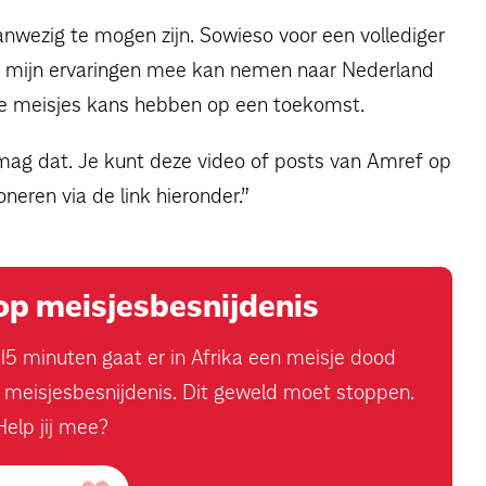
nwezig te mogen zijn. Sowieso voor een vollediger
ik mijn ervaringen mee kan nemen naar Nederland
ze meisjes kans hebben op een toekomst.
 mag dat. Je kunt deze video of posts van Amref op
neren via de link hieronder.”
op meisjesbesnijdenis
 15 minuten gaat er in Afrika een meisje dood
 meisjesbesnijdenis. Dit geweld moet stoppen.
Help jij mee?