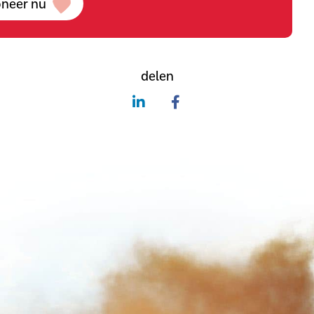
neer nu
delen