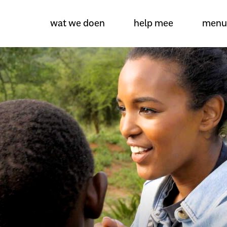
wat we doen
help mee
menu
over amref health africa
wat we doen
projecten
help mee
actueel
dossiers