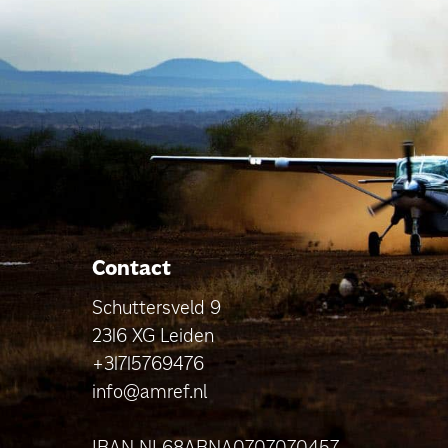
Contact
Schuttersveld 9
2316 XG Leiden
+31715769476
info@amref.nl
IBAN NL68ABNA0707070457