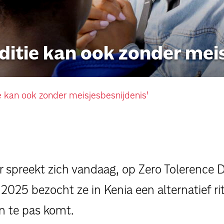
persoonlijke verhalen
ditie kan ook zonder mei
voor bedrijven
contact
e kan ook zonder meisjesbesnijdenis’
pers
preekt zich vandaag, op Zero Tolerence Da
 2025 bezocht ze in Kenia een alternatief ri
n te pas komt.