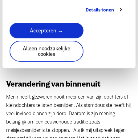
“Binnen de Masai-cultuur is er
Details tonen
meer gelijkheid aan het ontstaan
tussen mannen en vrouwen. De
Accepteren →
tijden veranderen, het is daarom
Alleen noodzakelijke
goed dat wij als Masai ook
cookies
veranderen.”
Verandering van binnenuit
Merin heeft gezworen nooit meer een van zijn dochters of
kleindochters te laten besnijden. Als stamdoudste heeft hij
veel invloed binnen zijn dorp. Daarom is zijn mening
belangrijk om een eeuwenoude traditie zoals
meisjesbesnijdenis te stoppen. “Als ik mij uitspreek tegen