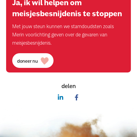
Ja, ik wil helpen om
meisjesbesnijdenis te stoppen
Met jouw steun kunnen we stamdoudsten zoals
Merin voorlichting geven over de gevaren van
meisjesbesnijdenis.
doneer nu
delen