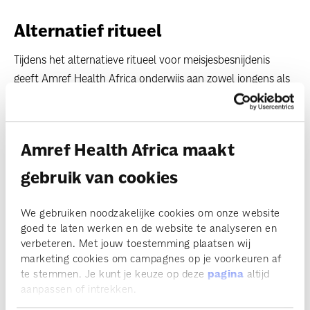
Alternatief ritueel
Tijdens het alternatieve ritueel voor meisjesbesnijdenis
geeft Amref Health Africa onderwijs aan zowel jongens als
meisjes. Niet alleen over schadelijke culturele tradities zoals
meisjesbesnijdenis, tienerzwangerschappen en
kindhuwelijken maar ook over hun rechten, hun
Amref Health Africa maakt
gezondheid en hun eigen lichaam. Deze voorlichting draagt
bij aan het versterken van eigenwaarde en het maken van
gebruik van cookies
eigen keuzes.
We gebruiken noodzakelijke cookies om onze website
Merin: "Dit vind ik een goede zaak. Wij jongens kregen
goed te laten werken en de website te analyseren en
vroeger wel wat levenslessen mee van onze grootvaders
verbeteren. Met jouw toestemming plaatsen wij
marketing cookies om campagnes op je voorkeuren af
maar we leerden niets over onze gezondheid of seksueel
te stemmen. Je kunt je keuze op deze
pagina
altijd
overdraagbare aandoeningen.”
aanpassen of intrekken.