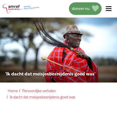
doneer nu
over amref health africa
wat we doen
'Ik dacht dat meisjesbesnijdenis goed was'
projecten
help mee
Home
Persoonlijke verhalen
Ik dacht dat meisjesbesnijdenis goed was
actueel