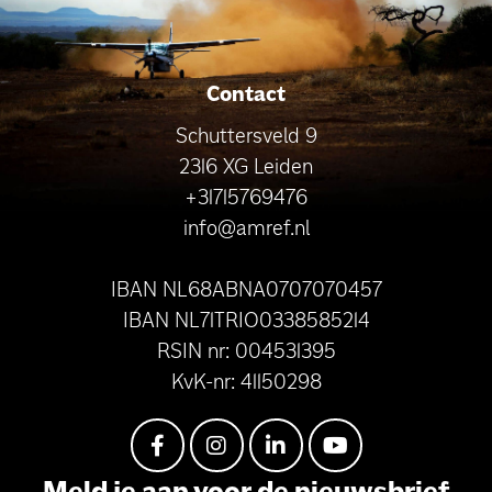
Contact
Schuttersveld 9
2316 XG Leiden
+31715769476
info@amref.nl
IBAN NL68ABNA0707070457
IBAN NL71TRIO0338585214
RSIN nr: 004531395
KvK-nr: 41150298
Meld je aan voor de nieuwsbrief