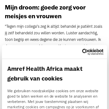
Mijn droom: goede zorg voor
meisjes en vrouwen
"Tegen mijn collega’s zeg ik altijd: behandel je patiënt zoals
jij zelf behandeld zou willen worden. Luister aandachtig,
toon begrip en wees degene die ze kunnen vertrouwen. Ik
droom van een wereld, van een Kenia, waar meisjes en
vrouwen hun eigen beslissingen kunnen nemen als het
gaat om het krijgen van kinderen. Waar ze kunnen
beslissen of, wanneer en hoeveel kinderen ze willen
Amref Health Africa maakt
hebben."
gebruik van cookies
"De omstandigheden waarin we moeten werken zijn zwaar,
maar we steunen elkaar. Ik ben echt dankbaar en blij dat
We gebruiken noodzakelijke cookies om onze website
goed te laten werken en de website te analyseren en
we de vrouwen in mijn gemeenschap de hulp kunnen
verbeteren. Met jouw toestemming plaatsen wij
bieden die ze verdienen."
marketing cookies om campagnes op je voorkeuren af