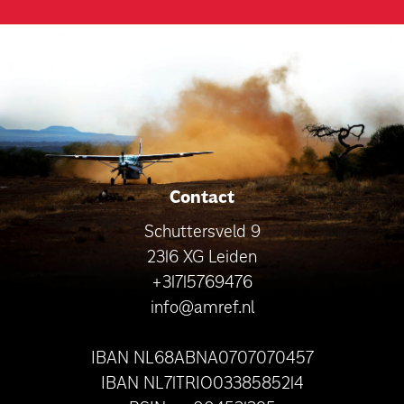
Contact
Schuttersveld 9
2316 XG Leiden
+31715769476
info@amref.nl
IBAN NL68ABNA0707070457
IBAN NL71TRIO0338585214