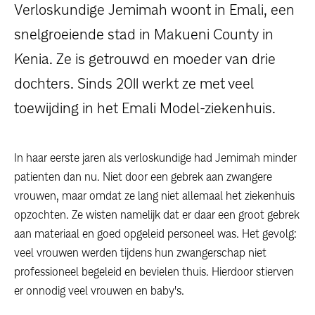
dossiers
Verloskundige Jemimah woont in Emali, een
snelgroeiende stad in Makueni County in
persoonlijke verhalen
Kenia. Ze is getrouwd en moeder van drie
dochters. Sinds 2011 werkt ze met veel
voor bedrijven
toewijding in het Emali Model-ziekenhuis.
contact
pers
In haar eerste jaren als verloskundige had Jemimah minder
patienten dan nu. Niet door een gebrek aan zwangere
vrouwen, maar omdat ze lang niet allemaal het ziekenhuis
opzochten. Ze wisten namelijk dat er daar een groot gebrek
aan materiaal en goed opgeleid personeel was. Het gevolg:
veel vrouwen werden tijdens hun zwangerschap niet
professioneel begeleid en bevielen thuis. Hierdoor stierven
er onnodig veel vrouwen en baby's.