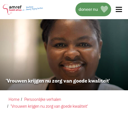
doneer nu
over amref health africa
wat we doen
'Vrouwen krijgen nu zorg van goede kwaliteit'
projecten
help mee
Home
Persoonlijke verhalen
'Vrouwen krijgen nu zorg van goede kwaliteit'
actueel