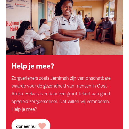
Help je mee?
Zorgverleners zoals Jemimah zijn van onschatbare
waarde voor de gezondheid van mensen in Oost-
Afrika. Helaas is er daar een groot tekort aan goed
opgeleid zorgpersoneel. Dat willen wij veranderen.
Help je mee?
doneer nu