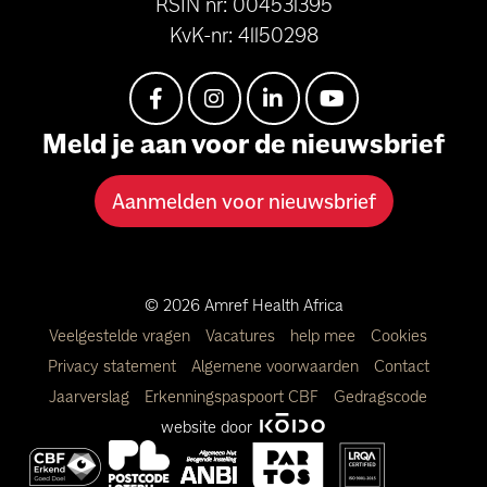
RSIN nr: 004531395
KvK-nr: 41150298
Meld je aan voor de nieuwsbrief
Aanmelden voor nieuwsbrief
© 2026 Amref Health Africa
Veelgestelde vragen
Vacatures
help mee
Cookies
Privacy statement
Algemene voorwaarden
Contact
Jaarverslag
Erkenningspaspoort CBF
Gedragscode
website door