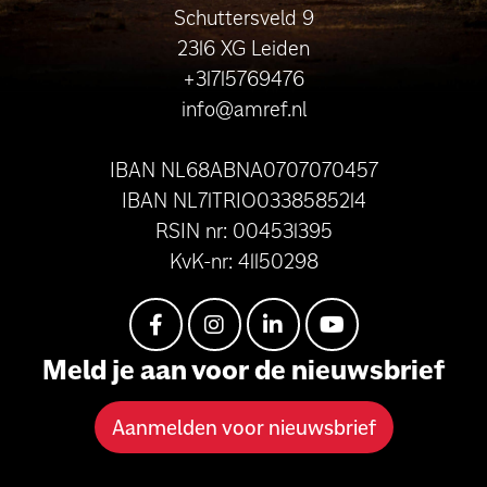
Schuttersveld 9
2316 XG Leiden
+31715769476
info@amref.nl
IBAN NL68ABNA0707070457
IBAN NL71TRIO0338585214
RSIN nr: 004531395
KvK-nr: 41150298
Meld je aan voor de nieuwsbrief
Aanmelden voor nieuwsbrief