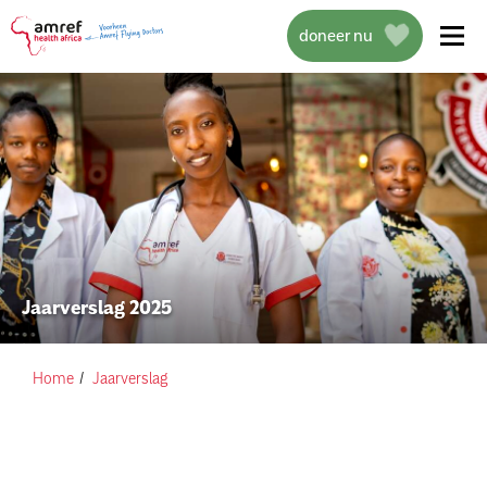
doneer nu
over amref health africa
wat we doen
Jaarverslag 2025
projecten
help mee
Home
Jaarverslag
actueel