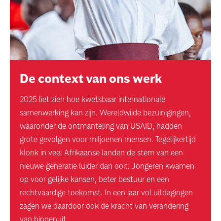
De context van ons werk
2025 liet zien hoe kwetsbaar internationale
samenwerking kan zijn. Wereldwijde bezuinigingen,
waaronder de ontmanteling van USAID, hadden
grote gevolgen voor miljoenen mensen. Tegelijkertijd
klonk in veel Afrikaanse landen de stem van een
nieuwe generatie luider dan ooit. Jongeren kwamen
op voor gelijke kansen, beter bestuur en een
rechtvaardige toekomst. In een jaar vol uitdagingen
zagen we daardoor ook de kracht van verandering
van binnenuit.