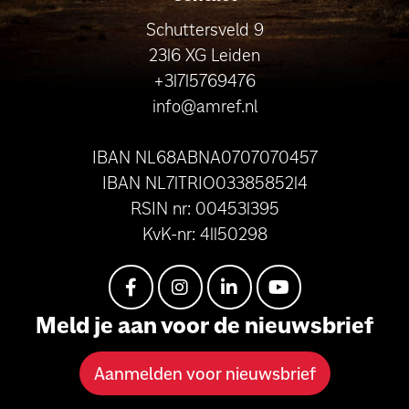
Schuttersveld 9
2316 XG Leiden
+31715769476
info@amref.nl
IBAN NL68ABNA0707070457
IBAN NL71TRIO0338585214
RSIN nr: 004531395
KvK-nr: 41150298
Meld je aan voor de nieuwsbrief
Aanmelden voor nieuwsbrief