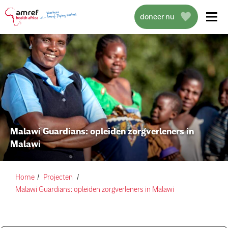
doneer nu
over amref health africa
wat we doen
Malawi Guardians: opleiden zorgverleners in
Malawi
projecten
help mee
Home
Projecten
Malawi Guardians: opleiden zorgverleners in Malawi
actueel