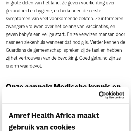
in grote delen van het land. Ze geven voorlichting over
gezondheid en hygiëne, en herkennen de eerste
symptomen van veel voorkomende ziekten. Ze informeren
zwangere vrouwen over het belang van vaccinaties, en
geven baby’s een veilige start. En ze verwijzen mensen door
naar een ziekenhuis wanneer dat nodig is. Verder kennen de
Guardians de gemeenschap, spreken zij de taal en hebben
zij het vertrouwen van de bevolking. Goed getraind zijn ze
enorm waardevol.
Onze aanpak: Medische kennis en
hulp via de app Leap
De Malawi Guardians worden opgeleid en krijgen bijscholing
Amref Health Africa maakt
via Leap. Dit is een app die op de simpelste mobiele
telefoon werkt. Hiermee hebben zij ook tijdens hun werk de
gebruik van cookies