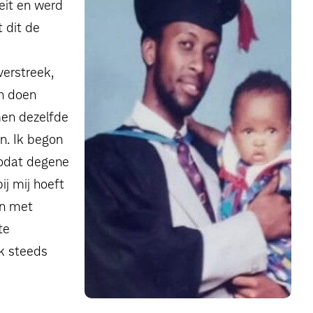
eit en werd
t dit de
erstreek,
on doen
men dezelfde
n. Ik begon
zodat degene
ij mij hoeft
en met
te
k steeds