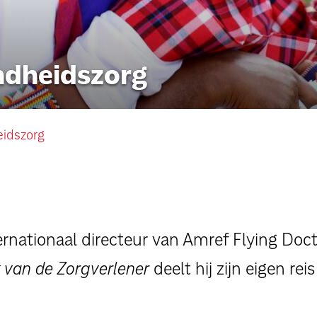
persoonlijke verhalen
ondheidszorg
voor bedrijven
contact
eidszorg
pers
nternationaal directeur van Amref Flying Doc
van de Zorgverlener
deelt hij zijn eigen rei