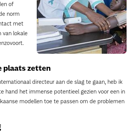
den of
 de norm
ontact met
 van lokale
 enzovoort.
 plaats zetten
ernationaal directeur aan de slag te gaan, heb ik
te hand het immense potentieel gezien voor een in
frikaanse modellen toe te passen om de problemen
g