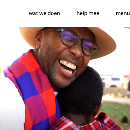
wat we doen
help mee
menu
over amref health africa
wat we doen
projecten
help mee
actueel
dossiers