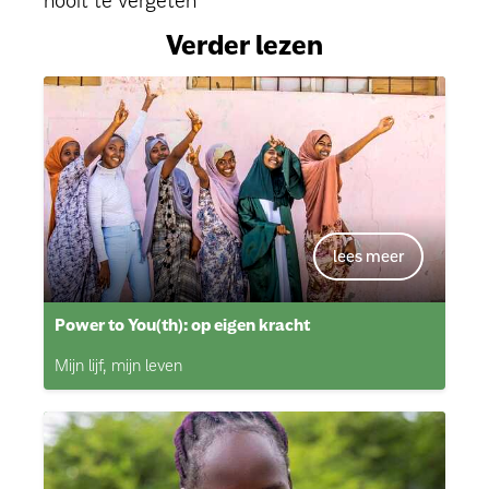
nooit te vergeten
Verder lezen
Power to You(th): op eigen kracht
Mijn lijf, mijn leven