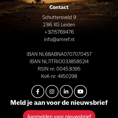
Contact
Schuttersveld 9
2316 XG Leiden
+31715769476
info@amref.nl
IBAN NL68ABNA0707070457
IBAN NL71TRIO0338585214
RSIN nr: 004531395
KvK-nr: 41150298
Meld je aan voor de nieuwsbrief
Aanmelden voor nieuwsbrief