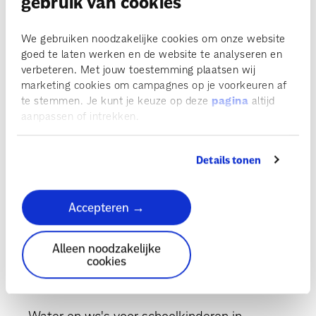
gebruik van cookies
Zorg voor moeder en kind moet én kan beter
We gebruiken noodzakelijke cookies om onze website
goed te laten werken en de website te analyseren en
Amref-ambassadeur Sosha Duysker: ‘Je kan
altijd iets doen!’
verbeteren. Met jouw toestemming plaatsen wij
marketing cookies om campagnes op je voorkeuren af
te stemmen. Je kunt je keuze op deze
pagina
altijd
Sosha Duysker is onze nieuwe ambassadeur!
aanpassen of intrekken.
Eerste boorgat in project WaterStarters is
een feit
Details tonen
De bergen door voor het goede doel
Accepteren →
‘In mijn kliniek in Kenia kunnen we nu betere
zorg bieden'
Alleen noodzakelijke
cookies
Amref-ambassadeur Saskia Noort krijgt
koninklijke onderscheiding