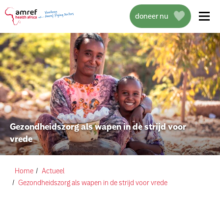
doneer nu
over amref health africa
wat we doen
Gezondheidszorg als wapen in de strijd voor
vrede
projecten
help mee
Home
Actueel
Gezondheidszorg als wapen in de strijd voor vrede
actueel