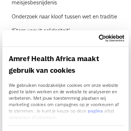
meisjesbesnijdenis
Onderzoek naar kloof tussen wet en traditie
‘Stem vanuit solidariteit'
'Een enorme sprong vooruit is mogelijk voor
meisjes en vrouwen'
Amref Health Africa maakt
Afrika is in mijn hart gaan zitten
gebruik van cookies
Eerste stappen gezet in wederopbouw zorg
Ethiopië
We gebruiken noodzakelijke cookies om onze website
goed te laten werken en de website te analyseren en
Vrouwelijke metselaars zorgen voor sanitaire
verbeteren. Met jouw toestemming plaatsen wij
revolutie in Oeganda
marketing cookies om campagnes op je voorkeuren af
te stemmen. Je kunt je keuze op deze
pagina
altijd
'Amref is door en door Afrikaans, dat is een
aanpassen of intrekken.
groot pluspunt'