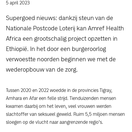
dossiers
5 april 2023
Supergoed nieuws: dankzij steun van de
persoonlijke verhalen
Nationale Postcode Loterij kan Amref Health
voor bedrijven
Africa een grootschalig project opzetten in
Ethiopië. In het door een burgeroorlog
contact
verwoestte noorden beginnen we met de
pers
wederopbouw van de zorg.
Tussen 2020 en 2022 woedde in de provincies Tigray,
Amhara en Afar een felle strijd. Tienduizenden mensen
kwamen daarbij om het leven, veel vrouwen werden
slachtoffer van seksueel geweld. Ruim 5,5 miljoen mensen
sloegen op de vlucht naar aangrenzende regio’s.