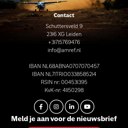
Contact
Schuttersveld 9
2316 XG Leiden
+31715769476
info@amref.nl
IBAN NL68ABNA0707070457
IBAN NL71TRIO0338585214
RSIN nr: 004531395
KvK-nr: 41150298
Meld je aan voor de nieuwsbrief