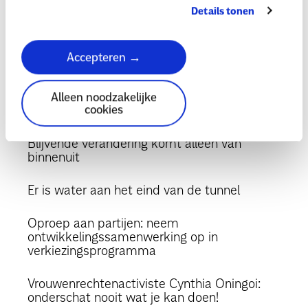
Details tonen
Amref sluit partnerschap af met Sawadee
'Meer efficiëntie in de zorg zou zo goed zijn
Accepteren →
voor ons!'
Laat politieke leiders de kracht van jongeren
Alleen noodzakelijke
gebruiken
cookies
Blijvende verandering komt alleen van
binnenuit
Er is water aan het eind van de tunnel
Oproep aan partijen: neem
ontwikkelingssamenwerking op in
verkiezingsprogramma
Vrouwenrechtenactiviste Cynthia Oningoi:
onderschat nooit wat je kan doen!