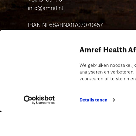
info@amref.nl
IBAN NL68ABNA0707070457
IBAN NL71TRIO0338585214
RSIN nr: 004531395
Amref Health Af
KvK-nr: 41150298
We gebruiken noodzakelijk
analyseren en verbeteren
© 2026 Amref Health Africa
voorkeuren af te stemmen.
Veelgestelde vragen
Vacatures
help mee
Cookies
Privacy statement
Algemene voorwaarden
Contact
Details tonen
Jaarverslag
Erkenningspaspoort CBF
Gedragscode