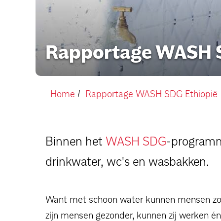
Rapportage WASH S
Home
Rapportage WASH SDG Ethiopië
Binnen het
WASH SDG
-programm
drinkwater, wc's en wasbakken.
Want met schoon water kunnen mensen zor
zijn mensen gezonder, kunnen zij werken én