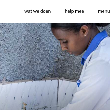
wat we doen
help mee
menu
over amref health africa
wat we doen
projecten
help mee
actueel
dossiers