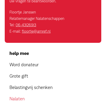
uw vragen te beantwoorden.
Floortje Janssen
Relatiemanager Nalatenschappen
Tel:
06-43126913
E-mail:
floortje@amref.nl
help mee
Word donateur
Grote gift
Belastingvrij schenken
Nalaten