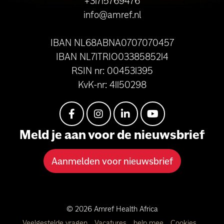
+31715769476
info@amref.nl
IBAN NL68ABNA0707070457
IBAN NL71TRIO0338585214
RSIN nr: 004531395
KvK-nr: 41150298
Meld je aan voor de nieuwsbrief
Aanmelden voor nieuwsbrief
© 2026 Amref Health Africa
Veelgestelde vragen
Vacatures
help mee
Cookies