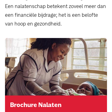
dossiers
Een nalatenschap betekent zoveel meer dan
een financiële bijdrage; het is een belofte
persoonlijke verhalen
van hoop en gezondheid.
voor bedrijven
contact
pers
Brochure Nalaten