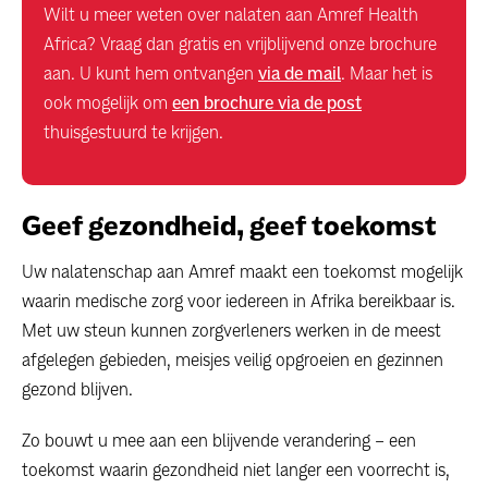
Wilt u meer weten over nalaten aan Amref Health
Africa? Vraag dan gratis en vrijblijvend onze brochure
aan. U kunt hem ontvangen
via de mail
. Maar het is
ook mogelijk om
een brochure via de post
thuisgestuurd te krijgen.
Geef gezondheid, geef toekomst
Uw nalatenschap aan Amref maakt een toekomst mogelijk
waarin medische zorg voor iedereen in Afrika bereikbaar is.
Met uw steun kunnen zorgverleners werken in de meest
afgelegen gebieden, meisjes veilig opgroeien en gezinnen
gezond blijven.
Zo bouwt u mee aan een blijvende verandering – een
toekomst waarin gezondheid niet langer een voorrecht is,