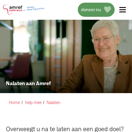
doneer nu
over amref health africa
wat we doen
Nalaten aan Amref
projecten
help mee
Home
help mee
Nalaten
actueel
Overweegt u na te laten aan een goed doel?