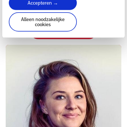
zijn deze gegevens van belang voor de notaris:
Stichting
Accepteren →
Amref Health Africa NL, gevestigd te Leiden
.
KvK -
nummer 41150298
.
Alleen noodzakelijke
cookies
Brochure aanvragen per post