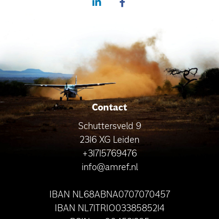
Contact
Schuttersveld 9
2316 XG Leiden
+31715769476
info@amref.nl
IBAN NL68ABNA0707070457
IBAN NL71TRIO0338585214