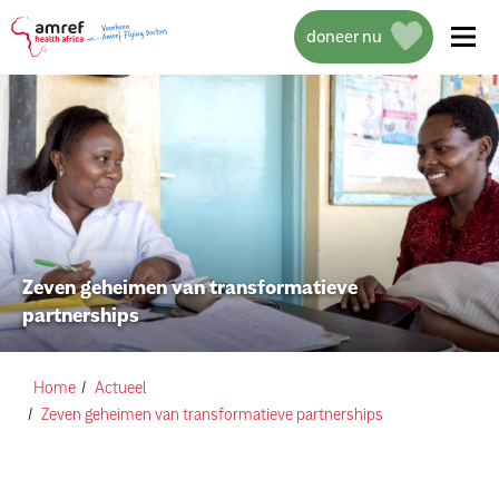
doneer nu
over amref health africa
wat we doen
Zeven geheimen van transformatieve
partnerships
projecten
help mee
Home
Actueel
Zeven geheimen van transformatieve partnerships
actueel