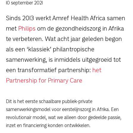
dossiers
10 september 2021
Sinds 2013 werkt Amref Health Africa samen
persoonlijke verhalen
met
Philips
om de gezondheidszorg in Afrika
voor bedrijven
te verbeteren. Wat acht jaar geleden begon
als een ‘klassiek’ philantropische
contact
samenwerking, is inmiddels uitgegroeid tot
pers
een transformatief partnership:
het
Partnership for Primary Care
Dit is het eerste schaalbare publiek-private
samenwerkingsmodel voor eerstelijnszorg in Afrika. Een
revolutionair model, wat we alleen door gedeelde passie,
inzet en financiering konden ontwikkelen.