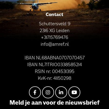
Contact
Schuttersveld 9
2316 XG Leiden
+31715769476
info@amref.nl
IBAN NL68ABNA0707070457
IBAN NL71TRIO0338585214
RSIN nr: 004531395
KvK-nr: 41150298
Meld je aan voor de nieuwsbrief