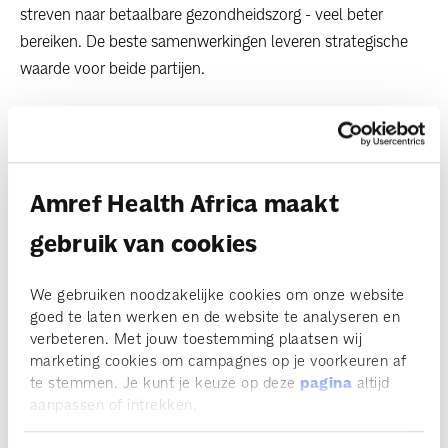
streven naar betaalbare gezondheidszorg - veel beter
bereiken. De beste samenwerkingen leveren strategische
waarde voor beide partijen.
7. Vertrouwen kost tijd, maar de
investering loont
“Als je snel wilt gaan, ga dan alleen. Als je ver wilt komen,
Amref Health Africa maakt
ga dan samen”, zegt dr. Githinji Gitahi. “Door samen te
gebruik van cookies
werken hebben we de gezondheid in verschillende
Afrikaanse gemeenschappen verbeterd. Het vertrouwen
dat we in de loop van de tijd hebben opgebouwd, legt de
We gebruiken noodzakelijke cookies om onze website
goed te laten werken en de website te analyseren en
basis voor nieuwe, grotere projecten met meer impact. We
verbeteren. Met jouw toestemming plaatsen wij
zijn ontzettend trots dat we het eerste publiek-private
marketing cookies om campagnes op je voorkeuren af
partnerschap hebben ontwikkeld voor eerstelijnszorg in
te stemmen. Je kunt je keuze op deze
pagina
altijd
Afrika. De particuliere sector heeft tot nu toe een kleine rol
aanpassen of intrekken.
gespeeld in het verbeteren van de eerstelijnszorg. Dit