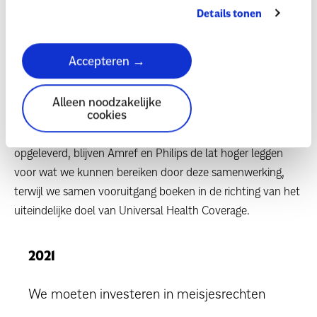
partnership toont aan dat de combinatie van zakelijk
Details tonen
inzicht uit het bedrijfsleven en de kennis van lokale
gemeenschappen en gebruiken uit de publieke sector, een
Accepteren →
gouden combi is om de gezondheidszorg radicaal te
veranderen naar kwalitatieve, betaalbare basiszorg voor
iedereen”, vervolgt Gitahi.
Alleen noodzakelijke
cookies
Na acht jaar samen impactvolle projecten te hebben
opgeleverd, blijven Amref en Philips de lat hoger leggen
voor wat we kunnen bereiken door deze samenwerking,
terwijl we samen vooruitgang boeken in de richting van het
uiteindelijke doel van Universal Health Coverage.
2021
We moeten investeren in meisjesrechten