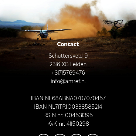
Contact
Schuttersveld 9
2316 XG Leiden
+31715769476
info@amref.nl
IBAN NL68ABNA0707070457
IBAN NL71TRIO0338585214
RSIN nr: 004531395
KvK-nr: 41150298