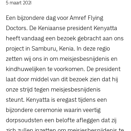
dossiers
5 maart 2021
Een bijzondere dag voor Amref Flying
persoonlijke verhalen
Doctors. De Keniaanse president Kenyatta
voor bedrijven
heeft vandaag een bezoek gebracht aan ons
project in Samburu, Kenia. In deze regio
contact
zetten wij ons in om meisjesbesnijdenis en
pers
kindhuwelijken te voorkomen. De president
laat door middel van dit bezoek zien dat hij
onze strijd tegen meisjesbesnijdenis
steunt. Kenyatta is eregast tijdens een
bijzondere ceremonie waarin veertig
dorpsoudsten een belofte afleggen dat zij
zich zullen inzetten om meisjesbesnijdenis te