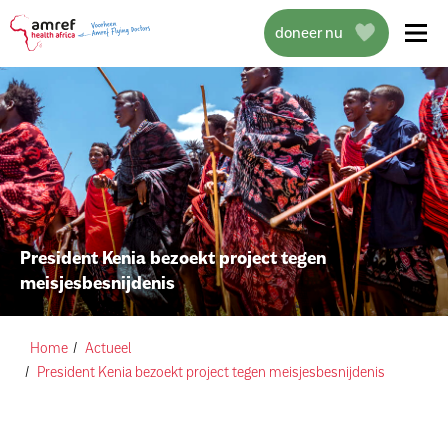
doneer nu
over amref health africa
wat we doen
President Kenia bezoekt project tegen
meisjesbesnijdenis
projecten
help mee
Home
Actueel
President Kenia bezoekt project tegen meisjesbesnijdenis
actueel