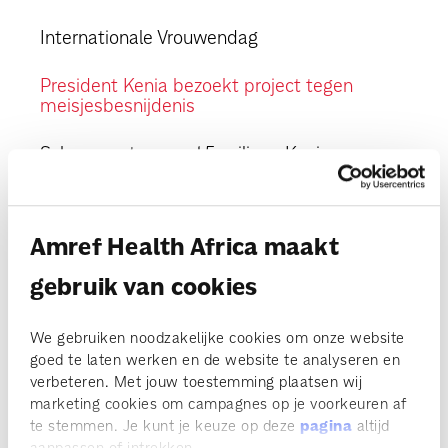
Internationale Vrouwendag
President Kenia bezoekt project tegen
meisjesbesnijdenis
Schoon water voor 1,5 miljoen Kenianen
Schoon water is van levensbelang
Amref Health Africa maakt
Reizigers Schiphol 50.000 euro
gebruik van cookies
Uitkomsten Politieke Sekswijzer
We gebruiken noodzakelijke cookies om onze website
Vaccineren baby's: juist nu
goed te laten werken en de website te analyseren en
verbeteren. Met jouw toestemming plaatsen wij
De vluchtkoffer van...
marketing cookies om campagnes op je voorkeuren af
te stemmen. Je kunt je keuze op deze
pagina
altijd
Koffie met dubbele impact
aanpassen of intrekken.