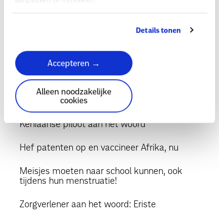
Dokter aan het woord: Godfrey uit Kenia
Details tonen
Lokale zorgverlener Samson zet zich in voor
schoon water en veilige wc's
Accepteren →
Ons statement: vaccinatiegelijkheid
Alleen noodzakelijke
Brief informateur
cookies
Keniaanse piloot aan het woord
Hef patenten op en vaccineer Afrika, nu
Meisjes moeten naar school kunnen, ook
tijdens hun menstruatie!
Zorgverlener aan het woord: Eriste