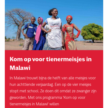
Kom op voor tienermeisjes in
Malawi
In Malawi trouwt bijna de helft van alle meisjes voor
hun achttiende verjaardag. Een op de vier meisjes
stopt met school. Ze doen dit omdat ze zwanger zijn
geworden. Met ons programma 'Kom op voor
tienermeisjes in Malawi' willen