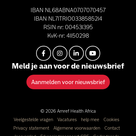
IBAN NL68ABNA0707070457
IBAN NL71TRIO0338585214
RSIN nr: 004531395
KvK-nr: 41150298
Meld je aan voor de nieuwsbrief
Aanmelden voor nieuwsbrief
© 2026 Amref Health Africa
Veelgestelde vragen
Vacatures
help mee
Cookies
Privacy statement
Algemene voorwaarden
Contact