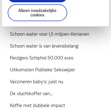
Internationale Vrouwendag
Alleen noodzakelijke
cookies
President Kenia bezoekt project tegen
meisjesbesnijdenis
Schoon water voor 1,5 miljoen Kenianen
Schoon water is van levensbelang
Reizigers Schiphol 50.000 euro
Uitkomsten Politieke Sekswijzer
Vaccineren baby's: juist nu
De vluchtkoffer van...
Koffie met dubbele impact