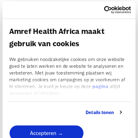
We moeten investeren in meisjesrechten
Vrouwen hebben het recht op onderwijs
Amref Health Africa maakt
Kennis is macht
gebruik van cookies
Oplossing vaccinschaarste
We gebruiken noodzakelijke cookies om onze website
goed te laten werken en de website te analyseren en
Lancering Politieke Sekswijzer
verbeteren. Met jouw toestemming plaatsen wij
marketing cookies om campagnes op je voorkeuren af
Het grote buitenland debat
te stemmen. Je kunt je keuze op deze
pagina
altijd
aanpassen of intrekken.
Toiletten tellen in Oeganda
Details tonen
Collega aan het woord Jane
Ik heb spijt van mijn daden
Accepteren →