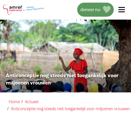
doneer nu
over amref health africa
wat we doen
Anticonceptie nog steeds niet toegankelijk voor
miljoenen vrouwen
projecten
help mee
Home
Actueel
Anticonceptie nog steeds niet toegankelijk voor miljoenen vrouwen
actueel