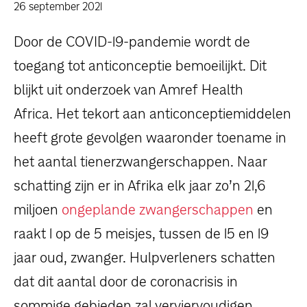
dossiers
26 september 2021
Door de COVID-19-pandemie wordt de
persoonlijke verhalen
toegang tot anticonceptie bemoeilijkt. Dit
voor bedrijven
blijkt uit onderzoek van Amref Health
Africa. Het tekort aan anticonceptiemiddelen
contact
heeft grote gevolgen waaronder toename in
pers
het aantal tienerzwangerschappen. Naar
schatting zijn er in Afrika elk jaar zo’n 21,6
miljoen
ongeplande zwangerschappen
en
raakt 1 op de 5 meisjes, tussen de 15 en 19
jaar oud, zwanger. Hulpverleners schatten
dat dit aantal door de coronacrisis in
sommige gebieden zal verviervoudigen.